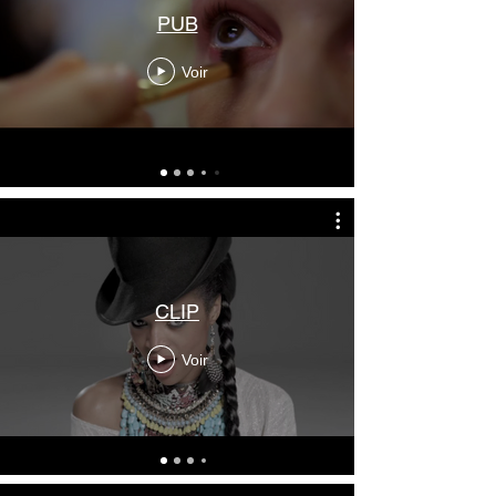
PUB
Voir
CLIP
Voir